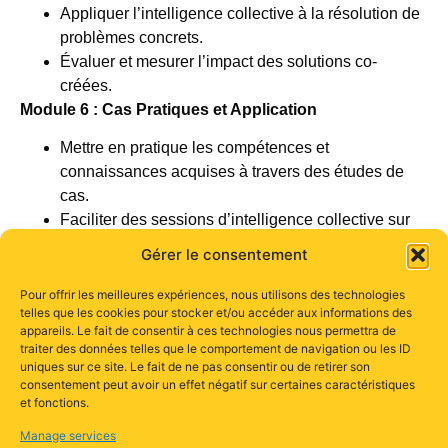
Appliquer l’intelligence collective à la résolution de
problèmes concrets.
Évaluer et mesurer l’impact des solutions co-
créées.
Module 6 : Cas Pratiques et Application
Mettre en pratique les compétences et
connaissances acquises à travers des études de
cas.
Faciliter des sessions d’intelligence collective sur
des problématiques réelles.
Gérer le consentement
Analyser et réfléchir sur les processus et résultats
obtenus
Pour offrir les meilleures expériences, nous utilisons des technologies
telles que les cookies pour stocker et/ou accéder aux informations des
appareils. Le fait de consentir à ces technologies nous permettra de
traiter des données telles que le comportement de navigation ou les ID
uniques sur ce site. Le fait de ne pas consentir ou de retirer son
Une expérience d’apprentissage optimale
consentement peut avoir un effet négatif sur certaines caractéristiques
et fonctions.
pour favoriser votre montée en compétence
Une formation adaptée à votre niveau après
Manage services