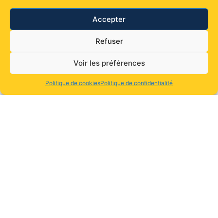
une évaluation
possibilité de prise en charge via votre
Accepter
Compte formation , OPCO, AGEFICE , FIFPL
Refuser
4.9
Voir les préférences
Inscription
Politique de cookies
Politique de confidentialité
Les formations qui pourraient également
vous intéresser