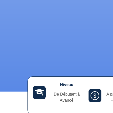
Niveau
De Débutant à
A p
Avancé
F